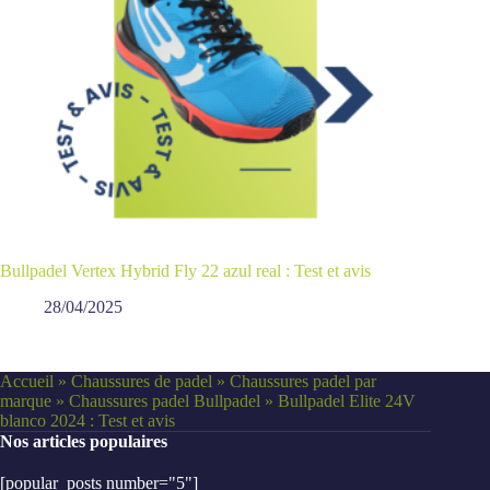
Bullpadel Vertex Hybrid Fly 22 azul real : Test et avis
28/04/2025
Accueil
»
Chaussures de padel
»
Chaussures padel par
marque
»
Chaussures padel Bullpadel
»
Bullpadel Elite 24V
blanco 2024 : Test et avis
Nos articles populaires
[popular_posts number="5"]