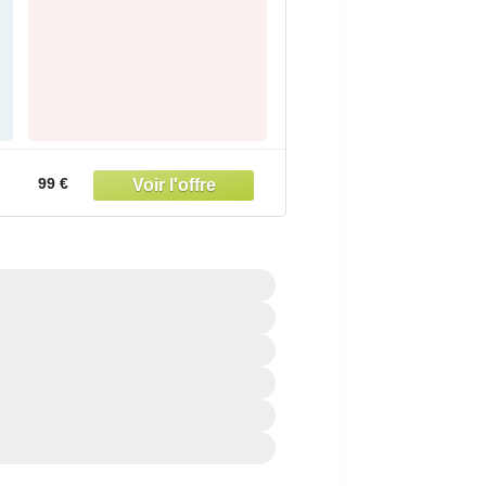
99 €
n
sol