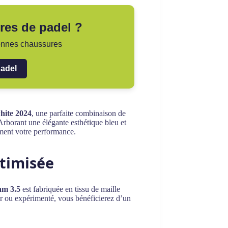
res de padel ?
bonnes chaussures
padel
hite 2024
, une parfaite combinaison de
. Arborant une élégante esthétique bleu et
ement votre performance.
ptimisée
am 3.5
est fabriquée en tissu de maille
ur ou expérimenté, vous bénéficierez d’un