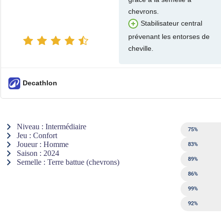
chevrons.
Stabilisateur central
prévenant les entorses de
cheville.
Decathlon
Niveau : Intermédiaire
Légèreté
75%
Jeu : Confort
Joueur : Homme
Amorti
83%
Saison : 2024
Flexibilité
89%
Semelle : Terre battue (chevrons)
Transpiratio
86%
Maintien au 
99%
Stabilité
92%