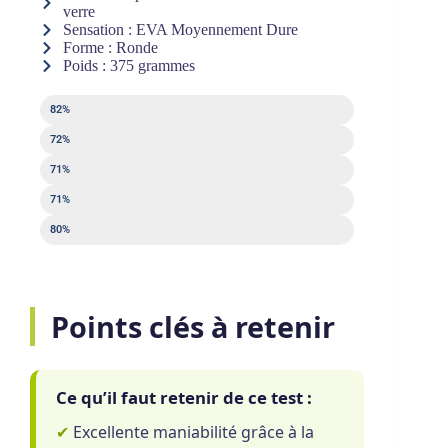
verre
Sensation : EVA Moyennement Dure
Forme : Ronde
Poids : 375 grammes
Puissance
82%
Contrôle
72%
Sweet spot
71%
Sortie de balle
71%
Maniabilité
80%
Points clés à retenir
Ce qu’il faut retenir de ce test :
✔
Excellente maniabilité grâce à la