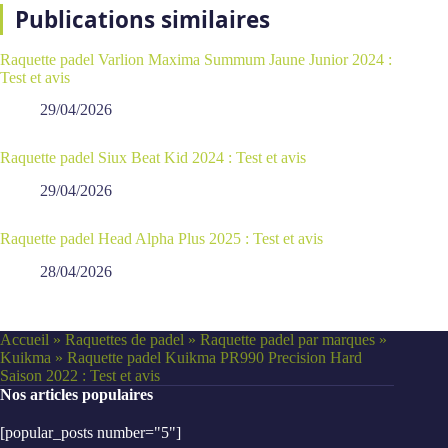
Publications similaires
Raquette padel Varlion Maxima Summum Jaune Junior 2024 :
Test et avis
29/04/2026
Raquette padel Siux Beat Kid 2024 : Test et avis
29/04/2026
Raquette padel Head Alpha Plus 2025 : Test et avis
28/04/2026
Accueil
»
Raquettes de padel
»
Raquette padel par marques
»
Kuikma
»
Raquette padel Kuikma PR990 Precision Hard
Saison 2022 : Test et avis
Nos articles populaires
[popular_posts number="5"]