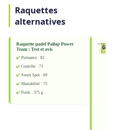
Raquettes
alternatives
Raquette padel Pallap Power
Raquette
Team : Test et avis
Pro Saiso
avis
Puissance : 82
Puissanc
Contrôle : 73
Contrôle
Sweet Spot : 69
Sweet Sp
Maniabilité : 75
Maniabil
Poids : 375 g
Poids : 
Raquet
padel
Babola
Stima