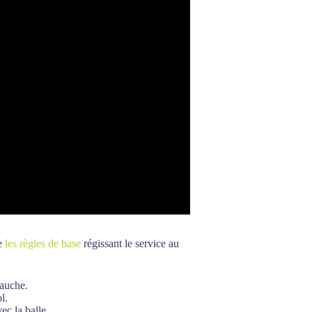
re
les règles de base
régissant le service au
gauche.
l.
ec la balle.