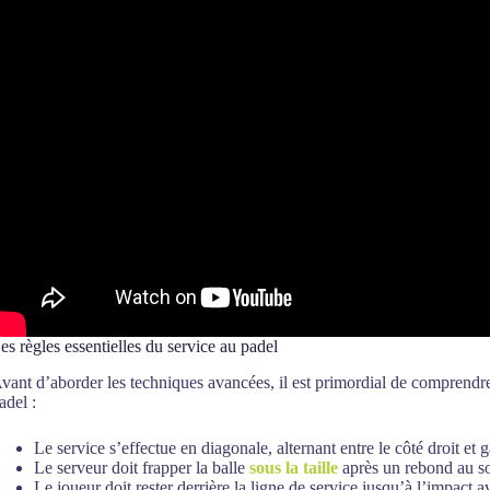
es règles essentielles du service au padel
vant d’aborder les techniques avancées, il est primordial de comprend
adel :
Le service s’effectue en diagonale, alternant entre le côté droit et 
Le serveur doit frapper la balle
sous la taille
après un rebond au so
Le joueur doit rester derrière la ligne de service jusqu’à l’impact av