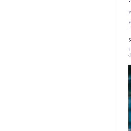
v
E
F
l
S
L
d