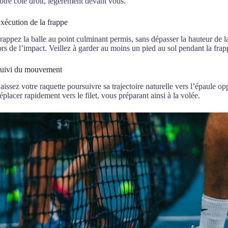
otre côté droit, légèrement devant vous.
xécution de la frappe
rappez la balle au point culminant permis, sans dépasser la hauteur de la
ors de l’impact. Veillez à garder au moins un pied au sol pendant la fr
uivi du mouvement
aissez votre raquette poursuivre sa trajectoire naturelle vers l’épaule o
éplacer rapidement vers le filet, vous préparant ainsi à la volée.