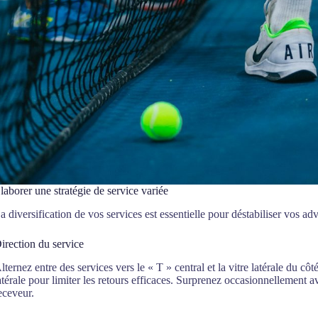
laborer une stratégie de service variée
a diversification de vos services est essentielle pour déstabiliser vos adv
irection du service
lternez entre des services vers le « T » central et la vitre latérale du côt
atérale pour limiter les retours efficaces. Surprenez occasionnellement a
eceveur.