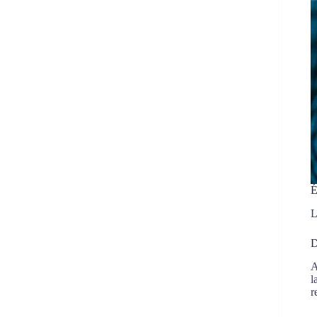
É
L
D
A
l
r