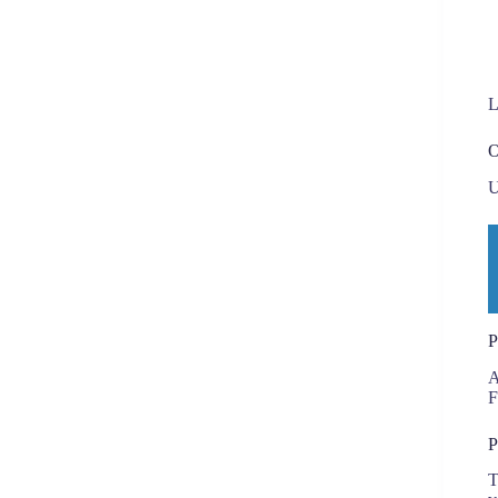
L
O
U
P
A
F
P
T