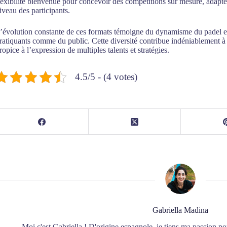
lexibilité bienvenue pour concevoir des compétitions sur mesure, adapté
iveau des participants.
’évolution constante de ces formats témoigne du dynamisme du padel et d
ratiquants comme du public. Cette diversité contribue indéniablement à l’
ropice à l’expression de multiples talents et stratégies.
4.5/5 - (4 votes)
Gabriella Madina
Moi c'est Gabriella ! D'origine espagnole, je tiens ma passion p