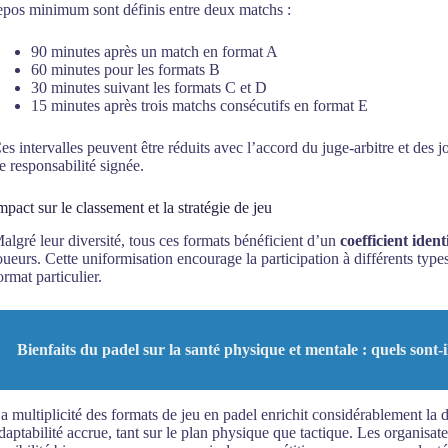
epos minimum sont définis entre deux matchs :
90 minutes après un match en format A
60 minutes pour les formats B
30 minutes suivant les formats C et D
15 minutes après trois matchs consécutifs en format E
es intervalles peuvent être réduits avec l’accord du juge-arbitre et de
e responsabilité signée.
mpact sur le classement et la stratégie de jeu
algré leur diversité, tous ces formats bénéficient d’un
coefficient iden
oueurs. Cette uniformisation encourage la participation à différents type
ormat particulier.
Bienfaits du padel sur la santé physique et mentale : quels sont-i
a multiplicité des formats de jeu en padel enrichit considérablement la di
daptabilité accrue, tant sur le plan physique que tactique. Les organisa