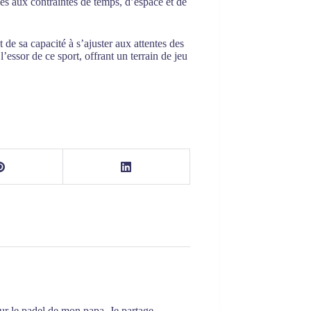
es aux contraintes de temps, d’espace et de
e sa capacité à s’ajuster aux attentes des
essor de ce sport, offrant un terrain de jeu
our le padel de mon papa. Je partage