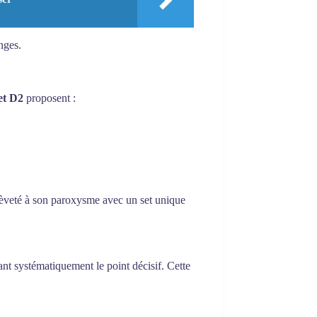
nges.
et D2
proposent :
rièveté à son paroxysme avec un set unique
ant systématiquement le point décisif. Cette