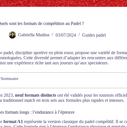
uels sont les formats de compétition au Padel ?
Gabriella Madina
03/07/2024
Guides padel
e padel, discipline sportive en plein essor, propose une variété de form
omologuées. Cette diversité permet d’adapter les rencontres aux différen
insi une expérience riche tant aux joueurs qu’aux spectateurs.
Sommaire
n 2023,
neuf formats distincts
ont été validés pour les tournois officie
u traditionnel match en trois sets aux formules plus rapides et intenses.
es formats longs : l’endurance à l’épreuve
Le
format A1
représente la version classique du padel compétitif. Il se 
ix jeux. Cette formule met à l’épreuve l’endurance physique et mentale 