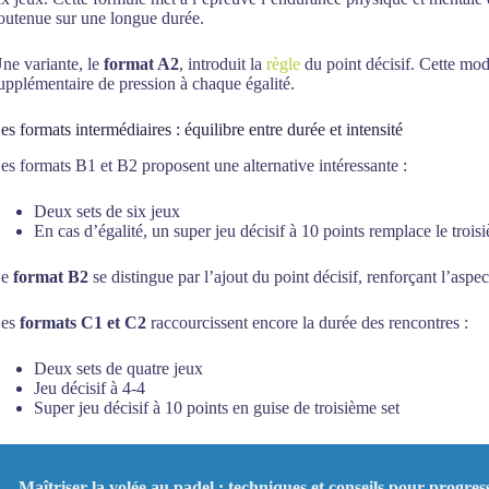
outenue sur une longue durée.
ne variante, le
format A2
, introduit la
règle
du point décisif. Cette modi
upplémentaire de pression à chaque égalité.
es formats intermédiaires : équilibre entre durée et intensité
es formats B1 et B2 proposent une alternative intéressante :
Deux sets de six jeux
En cas d’égalité, un super jeu décisif à 10 points remplace le trois
Le
format B2
se distingue par l’ajout du point décisif, renforçant l’aspe
Les
formats C1 et C2
raccourcissent encore la durée des rencontres :
Deux sets de quatre jeux
Jeu décisif à 4-4
Super jeu décisif à 10 points en guise de troisième set
Maîtriser la volée au padel : techniques et conseils pour progres