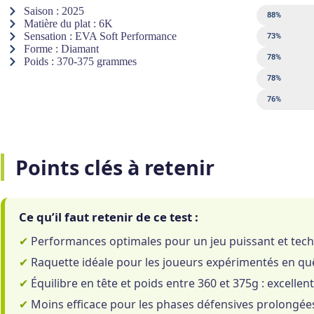
Saison : 2025
Puissance
88%
Matière du plat : 6K
Sensation : EVA Soft Performance
Contrôle
73%
Forme : Diamant
Sweet spot
78%
Poids : 370-375 grammes
Sortie de bal
78%
Maniabilité
76%
Points clés à retenir
Ce qu’il faut retenir de ce test :
✔
Performances optimales pour un jeu puissant et tech
✔
Raquette idéale pour les joueurs expérimentés en quê
✔
Équilibre en tête et poids entre 360 et 375g : excellen
✔
Moins efficace pour les phases défensives prolongées