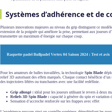
Systèmes d’adhérence et de co
Plusieurs innovations majeures au niveau du grip distinguent ce modèl
extension de la poignée qui améliore la prise, permettant aux joueurs d’
transmettre un maximum d’énergie sur chaque coup.
Raquette padel Bullpadel Vertex 04 Saison 2024 : Test et avis
Pour les amateurs de balles travaillées, la technologie
Spin Blade
déplo
relief 3D autorisant des effets marqués. Chaque contact bénéficie d’un 
des trajectoires liftées ou tranchantes avec une facilité redéfinie.
Grip allongé :
idéal pour les joueurs utilisant le revers à deux m
Reliefs 3D Spin Blade :
capacité à générer du spin et variation d
Sensation d’accroche renforcée sur les frappes avec effet
L’expérience procure ainsi un contrôle supérieur, démultipliant les possi