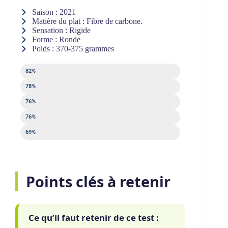
Saison : 2021
Matière du plat : Fibre de carbone.
Sensation : Rigide
Forme : Ronde
Poids : 370-375 grammes
Puissance
82%
Contrôle
78%
Sweet spot
76%
Sortie de balle
76%
Maniabilité
69%
Points clés à retenir
Ce qu’il faut retenir de ce test :