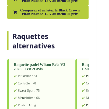
contrôle renforcé et l’excellente restitution
énergétique
La Black Crown Piton Nakato 15K
est un choix
privilégié pour las joueurs de padel exigeants et
ambitieux. Avec son design ergonomique, son
utilisation de matériaux de qualité supérieure et sa
technologie de pointe, cette raquette offre une
maniabilité supérieure et une réactivité
impressionnante. Bien qu’elle puisse nécessiter une
certaine adaptation pour las joueurs habitués à des
modèles plus traditionnels, elle représente une option
précieuse pour ceux qui cherchent à peaufiner
chaque aspect de leur jeu et à élever leurs
performances techniques à un nouveau niveau.
Comparez et achetez la Black Crown
Piton Nakano 15K au meilleur prix
Comparez et achetez la Black Crown
Piton Nakano 15K au meilleur prix