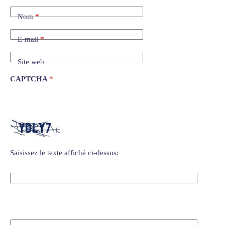
en un clic grâce à notre outil de sélection
personnalisé !
Choisir sa raquette de padel
PRÉCÉDENT
SUIVANT
Laisser un commentaire
Votre adresse e-mail ne sera pas publiée.
Les champs obligatoires
sont indiqués avec
*
Nom
*
E-mail
*
Site web