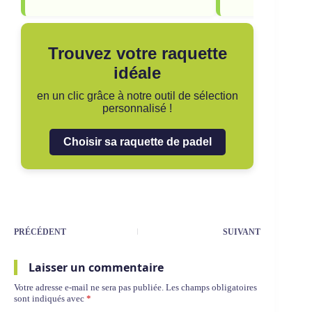
Raquettes
alternatives
Raquette padel Wilson Bela V3
Raquette padel 
2025 : Test et avis
Court : Test et a
Puissance : 81
Puissance : 82
Contrôle : 78
Contrôle : 78
Sweet Spot : 75
Sweet Spot : 77
Maniabilité : 66
Maniabilité : 73
Poids : 370 g
Poids : 370 g
Trouvez votre raquette
idéale