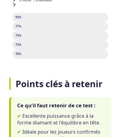
Puissance
93%
Contrôle
77%
Sweet spot
73%
Sortie de balle
73%
Maniabilité
70%
Points clés à retenir
Ce qu’il faut retenir de ce test :
✔
Excellente puissance grâce à la
forme diamant et l'équilibre en tête.
✔
Idéale pour les joueurs confirmés