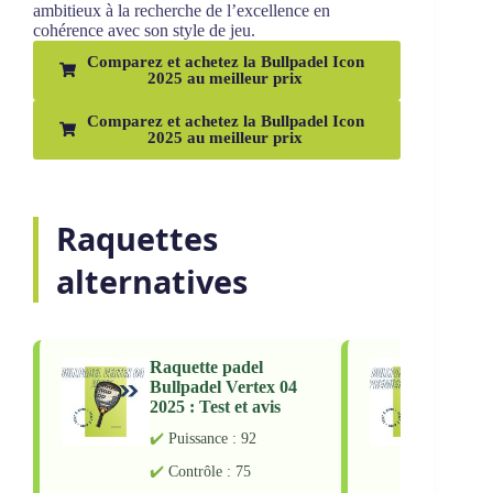
ambitieux à la recherche de l’excellence en
cohérence avec son style de jeu.
Comparez et achetez la Bullpadel Icon
2025 au meilleur prix
Comparez et achetez la Bullpadel Icon
2025 au meilleur prix
Raquettes
alternatives
Raquette padel
Raqu
Bullpadel Vertex 04
Bull
2025 : Test et avis
Prem
Test 
Puissance : 92
Pu
Contrôle : 75
Co