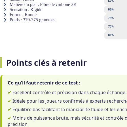
Puissance
67%
Matière du plat : Fibre de carbone 3K
Sensation : Rigide
Contrôle
86%
Forme : Ronde
Sweet spot
73%
Poids : 370-375 grammes
Sortie de bal
73%
Maniabilité
81%
Points clés à retenir
Ce qu’il faut retenir de ce test :
✔
Excellent contrôle et précision dans chaque échange.
✔
Idéale pour les joueurs confirmés à experts rechercha
✔
Équilibre bas facilitant la maniabilité fluide et les en
✔
Moins de puissance brute, mais sécurité et contrôle d'
précision.