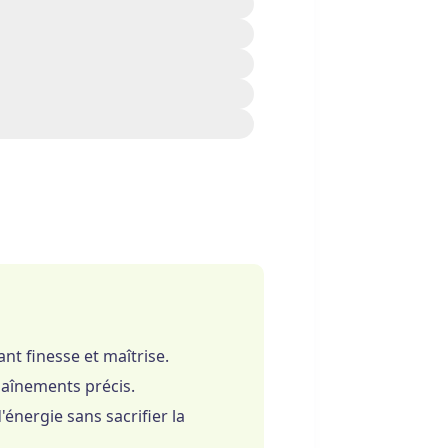
le
nt finesse et maîtrise.
chaînements précis.
énergie sans sacrifier la