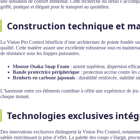
une sensation de confort immédiat. Cette recherche du détail s’accompa
griffé, pratique et élégant pour le transport au quotidien.
Construction technique et m
La Vision Pro Control bénéficie d’une architecture de pointe fondée sur
qualité. Cette matière assure une excellente robustesse tout en maintena
de résistance sous les frappes puissantes.
Mousse Osaka Snap Foam
: amorti supérieur, dispersion effica
Bande protectrice périphérique
: protection accrue contre les 
Renforts en carbone japonais
: durabilité renforcée, stabilité s
L’harmonie entre ces éléments contribue à offrir une expérience de jeu 
chaque instant.
Technologies exclusives intég
Des innovations exclusives distinguent la Vision Pro Control, notamm
sablée enrichissant la prise d’effet. La palette des coups s’élargit, proc