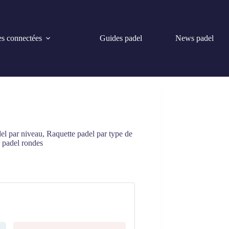
s connectées
Guides padel
News padel
el par niveau
,
Raquette padel par type de
 padel rondes