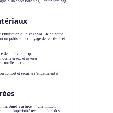
gne d’un accessoire singulier, un tote bag
atériaux
 l’utilisation d’un
carbone 3K
de haute
nt un poids contenu, gage de réactivité et
ce de la force d’impact
chocs latéraux et rayures
tructurelle accrue
où confort et sécurité s’entremêlent à
rées
ent sa
Sand Surface
— une finition
urant une supériorité technique lors des