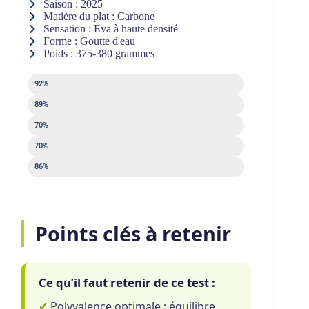
Saison : 2025
Matière du plat : Carbone
Sensation : Eva à haute densité
Forme : Goutte d'eau
Poids : 375-380 grammes
Puissance
92%
Contrôle
89%
Sweet spot
70%
Sortie de balle
70%
Maniabilité
86%
Points clés à retenir
Ce qu’il faut retenir de ce test :
✔
Polyvalence optimale : équilibre