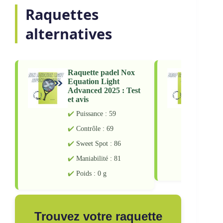
Raquettes
alternatives
Raquette padel Nox
Raqu
Equation Light
Shot
Advanced 2025 : Test
Test 
et avis
Pu
Puissance : 59
Co
Contrôle : 69
Sw
Sweet Spot : 86
Ma
Maniabilité : 81
Po
Poids : 0 g
Trouvez votre raquette