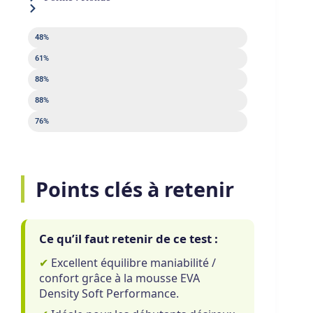
Puissance
48%
Contrôle
61%
Sweet spot
88%
Sortie de balle
88%
Maniabilité
76%
Points clés à retenir
Ce qu’il faut retenir de ce test :
✔
Excellent équilibre maniabilité /
confort grâce à la mousse EVA
Density Soft Performance.