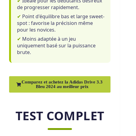
✔
Idéale pour les débutants désireux
de progresser rapidement.
✔
Point d'équilibre bas et large sweet-
spot : favorise la précision même
pour les novices.
✔
Moins adaptée à un jeu
uniquement basé sur la puissance
brute.
Comparez et achetez la Adidas Drive 3.3
Bleu 2024 au meilleur prix
TEST COMPLET