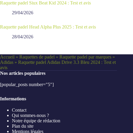
Raquette padel Siux Beat Kid 2024 : Test et avis
29/04/2026
Raquette padel Head Alpha Plus 2025 : Test et avis
28/04/2026
Accueil
»
Raquettes de padel
»
Raquette padel par marques
»
Adidas
»
Raquette padel Adidas Drive 3.3 Bleu 2024 : Test et
avis
Nos articles populaires
[popular_posts number="5"]
Informations
Contact
Qui sommes-nous ?
Notre équipe de rédaction
Plan du site
Mentions légales