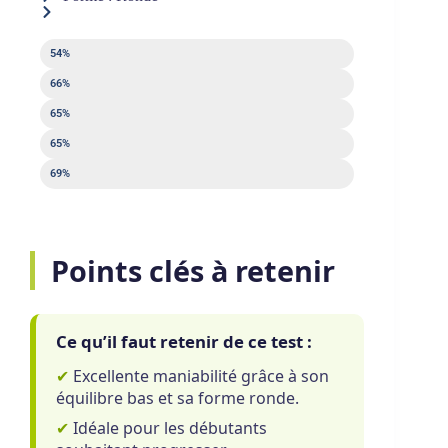
Puissance
54%
Contrôle
66%
Sweet spot
65%
Sortie de balle
65%
Maniabilité
69%
Points clés à retenir
Ce qu’il faut retenir de ce test :
✔
Excellente maniabilité grâce à son
équilibre bas et sa forme ronde.
✔
Idéale pour les débutants