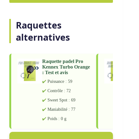
Raquettes
alternatives
Raquette padel Pro
Raqu
Kennex Turbo Orange
Bolt
: Test et avis
: Tes
Puissance : 59
Pu
Contrôle : 72
Co
Sweet Spot : 69
Sw
Maniabilité : 77
Ma
Poids : 0 g
Po